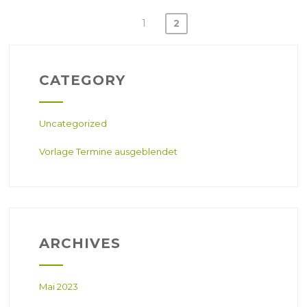
1
2
B
E
I
T
CATEGORY
R
A
G
S
Uncategorized
N
A
Vorlage Termine ausgeblendet
V
I
G
A
T
I
O
ARCHIVES
N
Mai 2023