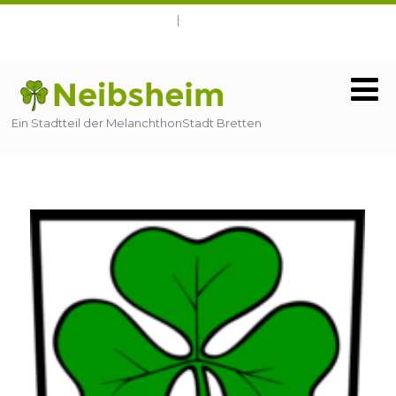
Ein Stadtteil der MelanchthonStadt Bretten