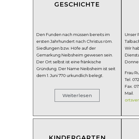
GESCHICHTE
Den Funden nach müssen bereits im
Unser R
ersten Jahrhundert nach Christus röm.
Talbac
Siedlungen bzw. Höfe auf der
Wir ha
Gemarkung Neibsheim gewesen sein.
Dienst
Der Ort selbst ist eine fränkische
Donners
Gründung. Der Name Neibsheim ist seit
Frau Ru
dem 1. Juni 770 urkundlich belegt.
Tel. 07
Fax. 07
Mail.
Weiterlesen
ortsve
KINDERGARTEN