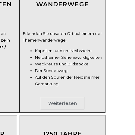
TEN
WANDERWEGE
ren
Erkunden Sie unseren Ort auf einem der
ize
in
Themenwanderwege.
r /
Kapellen rund um Neibsheim
Neibsheimer Sehenswürdigkeiten
Wegkreuze und Bildstöcke
Der Sonnenweg
Auf den Spuren der Neibsheimer
Gemarkung
Weiterlesen
UR
1250 JAHRE