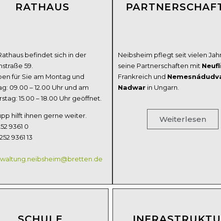
RATHAUS
PARTNERSCHAF
athaus befindet sich in der
Neibsheim pflegt seit vielen Jah
hstraße 59.
seine Partnerschaften mit
Neufl
ben für Sie am Montag und
Frankreich und
Nemesnádudva
ag: 09.00 – 12.00 Uhr und am
Nadwar
in Ungarn.
tag: 15.00 – 18.00 Uhr geöffnet.
pp hilft ihnen gerne weiter.
Weiterlesen
252 9361 0
252 9361 13
rwaltung.neibsheim@bretten.de
SCHULE
INFRASTRUKT