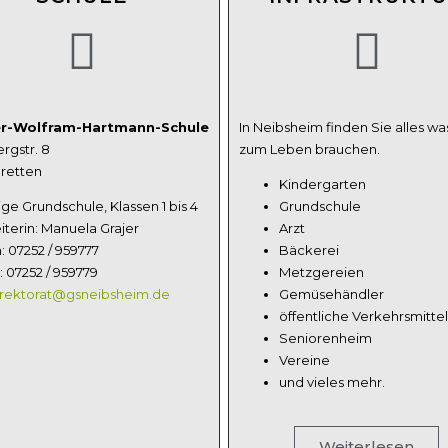
er-Wolfram-Hartmann-Schule
In Neibsheim finden Sie alles wa
rgstr. 8
zum Leben brauchen.
Bretten
Kindergarten
ge Grundschule, Klassen 1 bis 4
Grundschule
iterin: Manuela Grajer
Arzt
: 07252 / 959777
Bäckerei
: 07252 / 959779
Metzgereien
rektorat@gsneibsheim.de
Gemüsehändler
öffentliche Verkehrsmittel
Seniorenheim
Vereine
und vieles mehr.
Weiterlesen